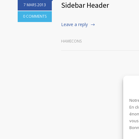
Sidebar Header
7 MARS 2013
0 COMMENTS
Leave a reply
HAMECONS
Notre
En cl
énonc
vous
Bonne