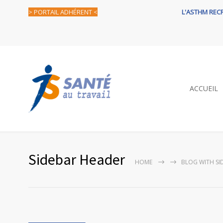
> PORTAIL ADHÉRENT <
L'ASTHM REC
ACCUEIL
Sidebar Header
HOME
BLOG WITH SI