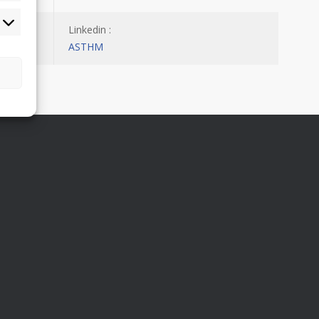
tatistiques
Linkedin :
ASTHM