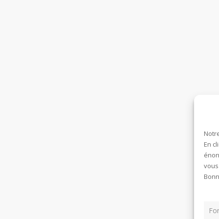
Notre
En cl
énonc
vous
Bonne
Fon