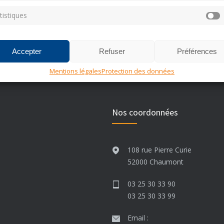
tistiques
S
Accepter
Refuser
Préférences
Mentions légales
Protection des données
Nos coordonnées
108 rue Pierre Curie
52000 Chaumont
03 25 30 33 90
03 25 30 33 99
Email :