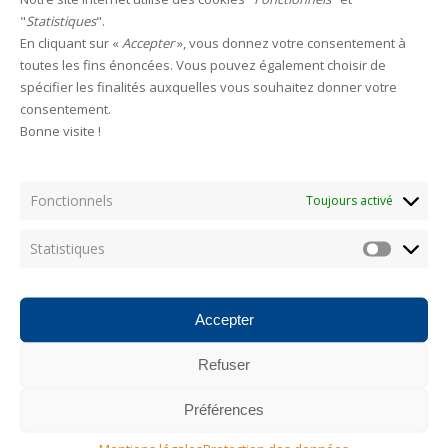
Leave a reply
"
Statistiques
".
En cliquant sur «
Accepter
», vous donnez votre consentement à
toutes les fins énoncées. Vous pouvez également choisir de
HAMECONS
spécifier les finalités auxquelles vous souhaitez donner votre
consentement.
Bonne visite !
Fonctionnels
Categories
Toujours activé
Statistiques
Statistiq
AUCUNE CATÉGORIE
Accepter
Les plus consultés
Refuser
Photostream
Préférences