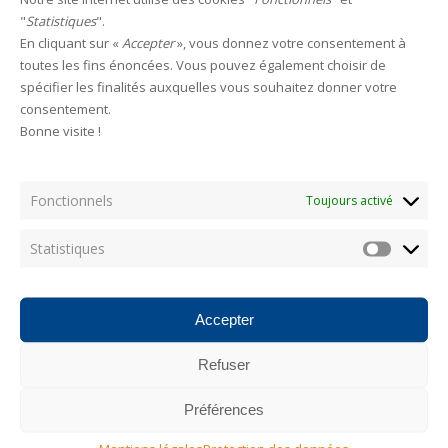
Leave a reply
"
Statistiques
".
En cliquant sur «
Accepter
», vous donnez votre consentement à
toutes les fins énoncées. Vous pouvez également choisir de
HAMECONS
spécifier les finalités auxquelles vous souhaitez donner votre
consentement.
Bonne visite !
Fonctionnels
Categories
Toujours activé
Statistiques
Statistiq
AUCUNE CATÉGORIE
Accepter
Les plus consultés
Refuser
Photostream
Préférences