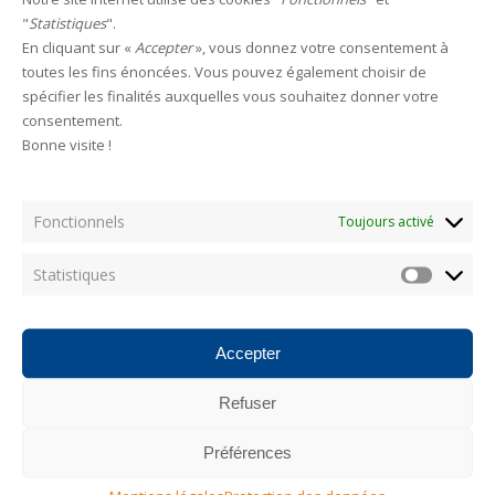
Leave a reply
"
Statistiques
".
En cliquant sur «
Accepter
», vous donnez votre consentement à
toutes les fins énoncées. Vous pouvez également choisir de
HAMECONS
spécifier les finalités auxquelles vous souhaitez donner votre
consentement.
Bonne visite !
Fonctionnels
Categories
Toujours activé
Statistiques
Statistiq
AUCUNE CATÉGORIE
Accepter
Les plus consultés
Refuser
Photostream
Préférences