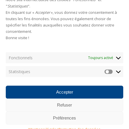
Leave a reply
"
Statistiques
".
En cliquant sur «
Accepter
», vous donnez votre consentement à
toutes les fins énoncées. Vous pouvez également choisir de
HAMECONS
spécifier les finalités auxquelles vous souhaitez donner votre
consentement.
Bonne visite !
Fonctionnels
Categories
Toujours activé
Statistiques
Statistiq
AUCUNE CATÉGORIE
Accepter
Les plus consultés
Refuser
Photostream
Préférences